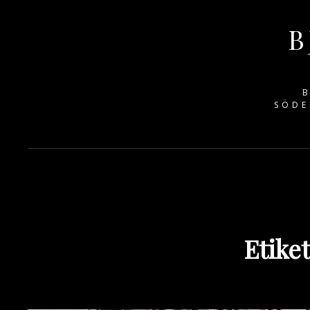
B
B
SÖDE
Etiket