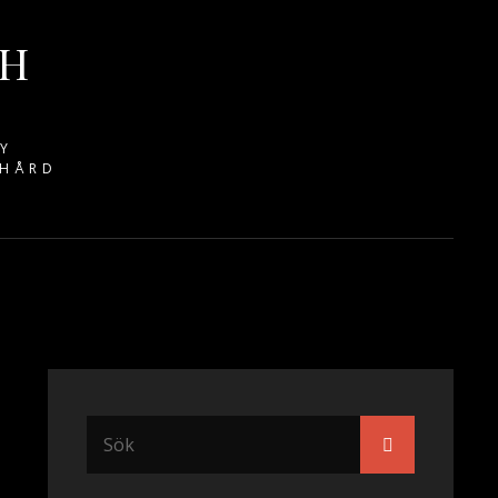
CH
NY
 HÅRD
Sök
Sök
efter: