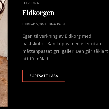
CAT
TILLVERKNING
LINKS
Eldkorgen
PUBLICERAT
FEBRUARI 5, 2021
KNACKARN
DEN
Egen tillverkning av Eldkorg med
hästskofot. Kan köpas med eller utan
måttanpassat grillgaller. Den går såklart
att få målad i
ELDKORGEN
FORTSÄTT LÄSA