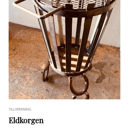
CAT
TILLVERKNING
LINKS
Eldkorgen