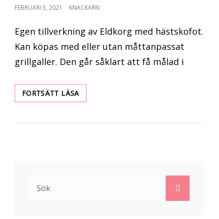
PUBLICERAT
FEBRUARI 5, 2021
KNACKARN
DEN
Egen tillverkning av Eldkorg med hästskofot.
Kan köpas med eller utan måttanpassat
grillgaller. Den går såklart att få målad i
ELDKORGEN
FORTSÄTT LÄSA
Sök
Sök
efter: